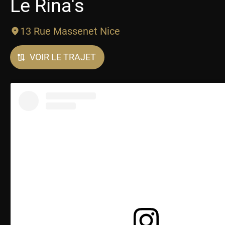
Le Rina's
13 Rue Massenet Nice
VOIR LE TRAJET