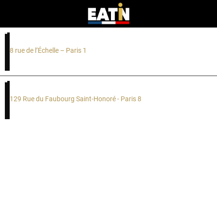
Restaurant Zen
8 rue de l’Échelle – Paris 1
BICHE - cuisine traditionnelle française
129 Rue du Faubourg Saint-Honoré - Paris 8